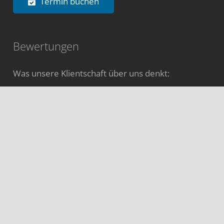
Termin buchen
Bewertungen
Was unsere Klientschaft über uns denkt:
Bewertungen ansehen
Sprache ändern
English
Español
Português
Français
Italiano
Webseite teilen