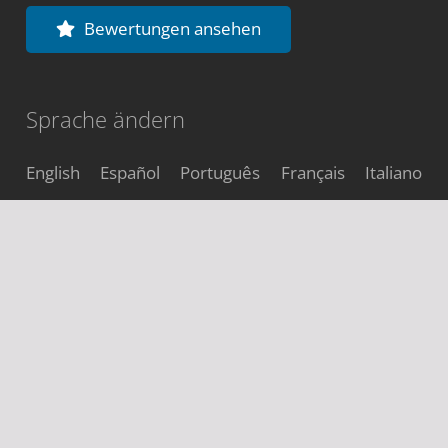
Bewertungen ansehen
Sprache ändern
English
Español
Português
Français
Italiano
Webseite teilen
Webseite durchsuchen
Suchen
nach: