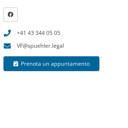
+41 43 344 05 05
VF@spuehler.legal
Prenota un appuntamento