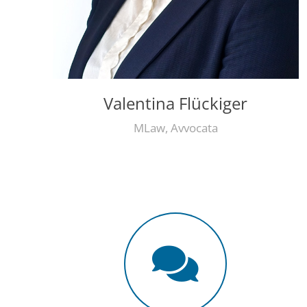
Valentina Flückiger
MLaw, Avvocata