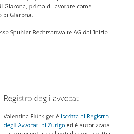
di Glarona, prima di lavorare come
o di Glarona.
sso Spühler Rechtsanwälte AG dall’inizio
Registro degli avvocati
Valentina Flückiger è
iscritta al Registro
degli Avvocati di Zurigo
ed è autorizzata
a rappresentare i clienti davanti a tutti i