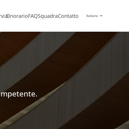
vizi
Onorario
FAQ
Squadra
Contatto
Italiano
ompetente.