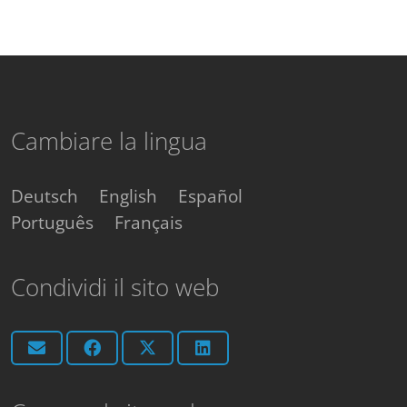
Cambiare la lingua
Deutsch
English
Español
Português
Français
Condividi il sito web